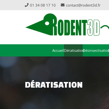
01 34 08 17 10
contact@rodent3d.fr
Accueil
Dératisation
Désinsectisatio
DÉRATISATION