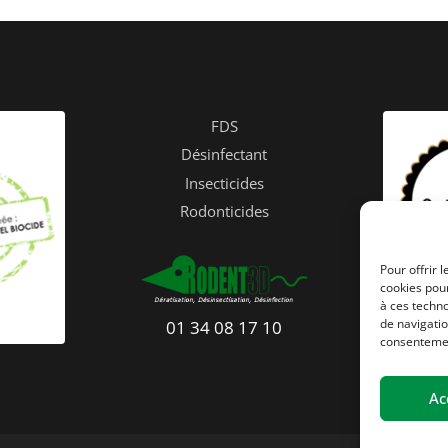
FDS
Désinfectant
Insecticides
Rodonticides
Pour offrir 
cookies pour
à ces techn
de navigatio
01 34 08 17 10
consentement
Ac