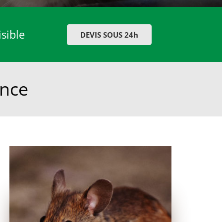
isible
DEVIS SOUS 24h
ance