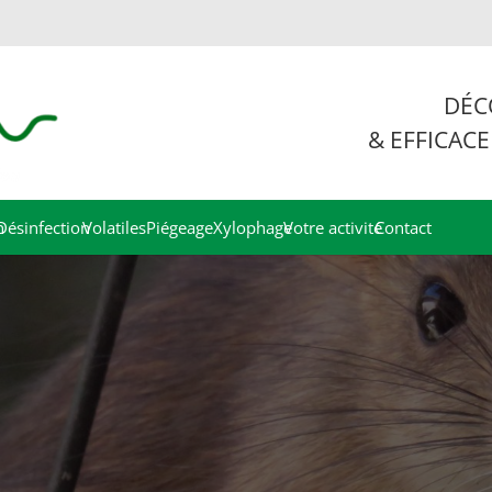
DÉC
& EFFICACE
n
Désinfection
Volatiles
Piégeage
Xylophage
Votre activité
Contact