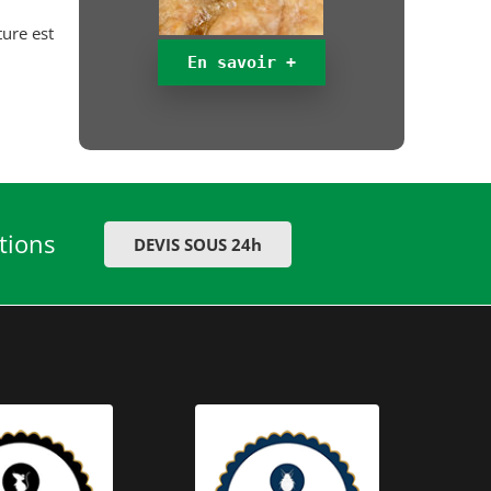
ture est
En savoir +
tions
DEVIS SOUS 24h