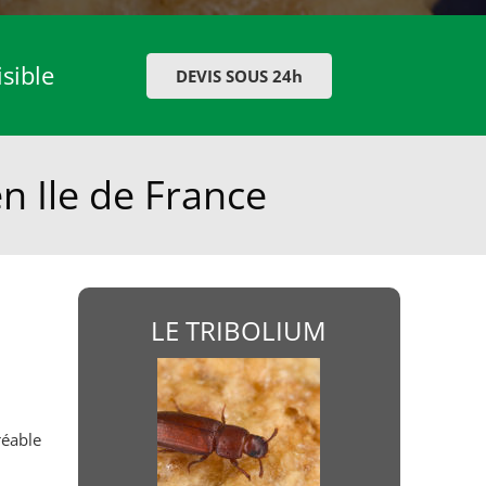
isible
DEVIS SOUS 24h
en Ile de France
LE TRIBOLIUM
réable