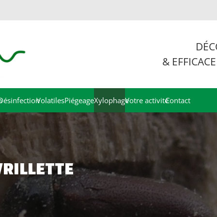
DÉC
& EFFICACE
n
Désinfection
Volatiles
Piégeage
Xylophage
Votre activité
Contact
VRILLETTE