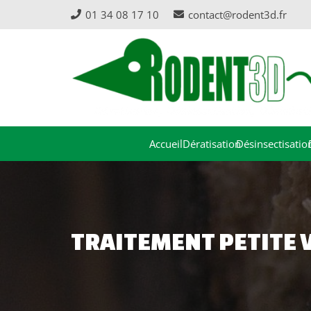
01 34 08 17 10
contact@rodent3d.fr
Accueil
Dératisation
Désinsectisatio
TRAITEMENT PETITE 