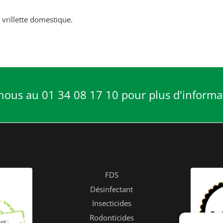
 vrillette domestique.
nous au 01 34 08 17 10 pour plus d'informa
FDS
Désinfectant
Insecticides
Rodonticides