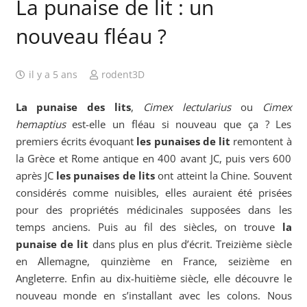
La punaise de lit : un
nouveau fléau ?
il y a 5 ans
rodent3D
La punaise des lits
,
Cimex lectularius
ou
Cimex
hemaptius
est-elle un fléau si nouveau que ça ? Les
premiers écrits évoquant
les punaises de lit
remontent à
la Grèce et Rome antique en 400 avant JC, puis vers 600
après JC
les punaises de lits
ont atteint la Chine. Souvent
considérés comme nuisibles, elles auraient été prisées
pour des propriétés médicinales supposées dans les
temps anciens. Puis au fil des siècles, on trouve
la
punaise de lit
dans plus en plus d’écrit. Treizième siècle
en Allemagne, quinzième en France, seizième en
Angleterre. Enfin au dix-huitième siècle, elle découvre le
nouveau monde en s’installant avec les colons. Nous